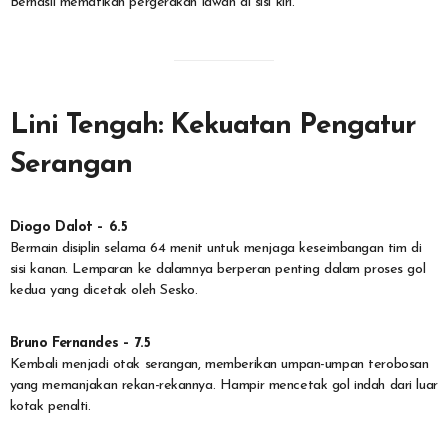
Berhasil mematikan pergerakan lawan di sisi kiri.
Lini Tengah: Kekuatan Pengatur
Serangan
Diogo Dalot – 6.5
Bermain disiplin selama 64 menit untuk menjaga keseimbangan tim di
sisi kanan. Lemparan ke dalamnya berperan penting dalam proses gol
kedua yang dicetak oleh Sesko.
Bruno Fernandes – 7.5
Kembali menjadi otak serangan, memberikan umpan-umpan terobosan
yang memanjakan rekan-rekannya. Hampir mencetak gol indah dari luar
kotak penalti.