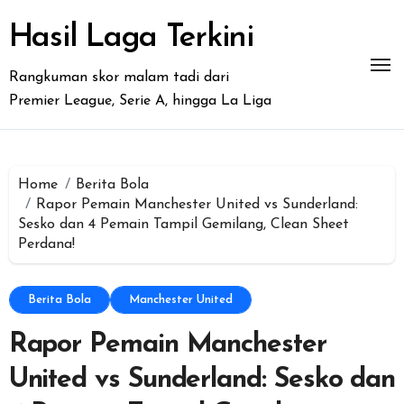
Skip
to
Hasil Laga Terkini
content
Rangkuman skor malam tadi dari
Premier League, Serie A, hingga La Liga
Home
Berita Bola
Rapor Pemain Manchester United vs Sunderland:
Sesko dan 4 Pemain Tampil Gemilang, Clean Sheet
Perdana!
Berita Bola
Manchester United
Rapor Pemain Manchester
United vs Sunderland: Sesko dan