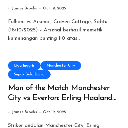
The Cottagers, Trossard Jadi
James Brooks
Oct 19, 2025
Pembeda
Fulham vs Arsenal, Craven Cottage, Sabtu
(18/10/2025) – Arsenal berhasil memetik
kemenangan penting 1-0 atas...
Liga Inggris
Manchester City
Sepak Bola Dunia
Man of the Match Manchester
City vs Everton: Erling Haaland
Tampil Gemilang dengan Dua Gol
James Brooks
Oct 19, 2025
Striker andalan Manchester City, Erling