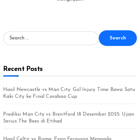
S
e
a
r
c
Recent Posts
h
f
o
r
Hasil Newcastle vs Man City: Gol Injury Time Bawa Satu
:
Kaki City ke Final Carabao Cup
Prediksi Man City vs Brentford 18 Desember 2025: Ujian
Serius The Bees di Etihad
Hasil Celtic vs Roma: Evan Ferguson Menggila,