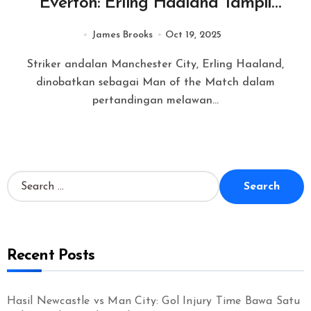
Everton: Erling Haaland Tampil
Gemilang dengan Dua Gol
James Brooks
Oct 19, 2025
Striker andalan Manchester City, Erling Haaland,
dinobatkan sebagai Man of the Match dalam
pertandingan melawan...
S
e
a
r
c
Recent Posts
h
f
o
r
Hasil Newcastle vs Man City: Gol Injury Time Bawa Satu