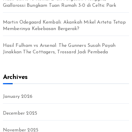
Giallorossi Bungkam Tuan Rumah 3-0 di Celtic Park
Martin Odegaard Kembali: Akankah Mikel Arteta Tetap
Memberinya Kebebasan Bergerak?
Hasil Fulham vs Arsenal: The Gunners Susah Payah
Jinakkan The Cottagers, Trossard Jadi Pembeda
Archives
January 2026
December 2025
November 2025