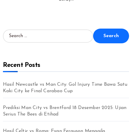
S
e
a
r
c
Recent Posts
h
f
o
r
Hasil Newcastle vs Man City: Gol Injury Time Bawa Satu
:
Kaki City ke Final Carabao Cup
Prediksi Man City vs Brentford 18 Desember 2025: Ujian
Serius The Bees di Etihad
Hasil Celtic vs Roma: Evan Ferguson Menggila,