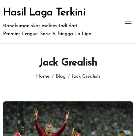
Skip
to
Hasil Laga Terkini
content
Rangkuman skor malam tadi dari
Premier League, Serie A, hingga La Liga
Jack Grealish
Home
Blog
Jack Grealish