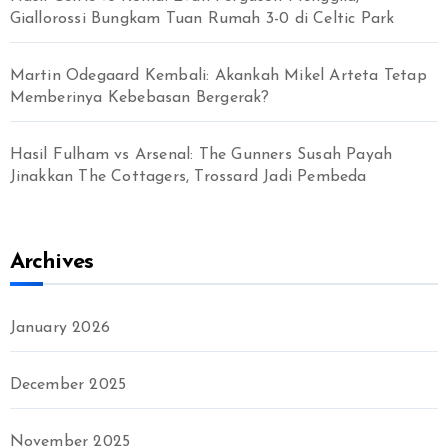
Giallorossi Bungkam Tuan Rumah 3-0 di Celtic Park
Martin Odegaard Kembali: Akankah Mikel Arteta Tetap
Memberinya Kebebasan Bergerak?
Hasil Fulham vs Arsenal: The Gunners Susah Payah
Jinakkan The Cottagers, Trossard Jadi Pembeda
Archives
January 2026
December 2025
November 2025