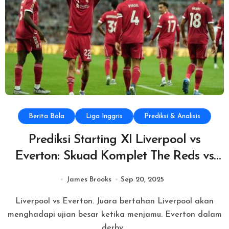
Berita Bola
Liga Inggris
Prediksi & Analisis
Prediksi Starting XI Liverpool vs
Everton: Skuad Komplet The Reds vs
Kreativitas Grealish
James Brooks
Sep 20, 2025
Liverpool vs Everton. Juara bertahan Liverpool akan
menghadapi ujian besar ketika menjamu. Everton dalam
derby...